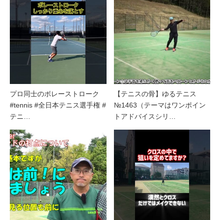
プロ同士のボレーストローク
【テニスの骨】ゆるテニス
#tennis #全日本テニス選手権 #
№1463（テーマはワンポイン
テニ…
トアドバイスシリ…