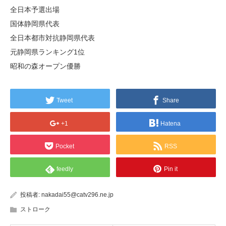
全日本予選出場
国体静岡県代表
全日本都市対抗静岡県代表
元静岡県ランキング1位
昭和の森オープン優勝
Tweet
Share
+1
Hatena
Pocket
RSS
feedly
Pin it
投稿者:
nakadai55@catv296.ne.jp
ストローク