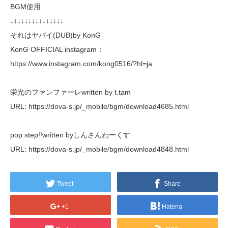
BGM使用
↓↓↓↓↓↓↓↓↓↓↓↓↓↓↓
それはヤバイ(DUB)by KonG
KonG OFFICIAL instagram：
https://www.instagram.com/kong0516/?hl=ja
栄光のファンファーレwritten by t.tam
URL: https://dova-s.jp/_mobile/bgm/download4685.html
pop step!!written byしんさんわーくす
URL: https://dova-s.jp/_mobile/bgm/download4848.html
Tweet
Share
+1
Hatena