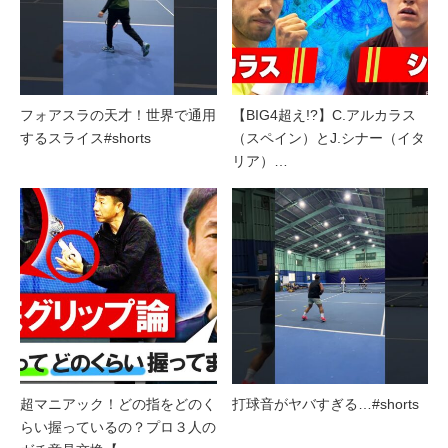
フォアスラの天才！世界で通用
【BIG4超え!?】C.アルカラス
するスライス#shorts
（スペイン）とJ.シナー（イタ
リア）…
超マニアック！どの指をどのく
打球音がヤバすぎる…#shorts
らい握っているの？プロ３人の