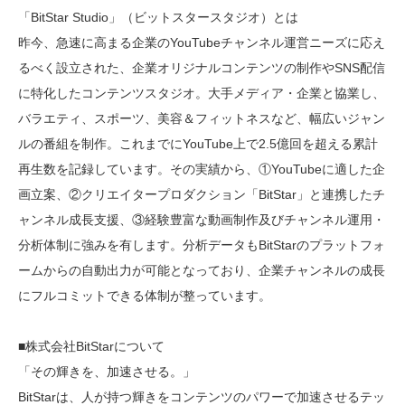
「BitStar Studio」（ビットスタースタジオ）とは
昨今、急速に高まる企業のYouTubeチャンネル運営ニーズに応え
るべく設立された、企業オリジナルコンテンツの制作やSNS配信
に特化したコンテンツスタジオ。大手メディア・企業と協業し、
バラエティ、スポーツ、美容＆フィットネスなど、幅広いジャン
ルの番組を制作。これまでにYouTube上で2.5億回を超える累計
再生数を記録しています。その実績から、①YouTubeに適した企
画立案、②クリエイタープロダクション「BitStar」と連携したチ
ャンネル成長支援、③経験豊富な動画制作及びチャンネル運用・
分析体制に強みを有します。分析データもBitStarのプラットフォ
ームからの自動出力が可能となっており、企業チャンネルの成長
にフルコミットできる体制が整っています。
■株式会社BitStarについて
「その輝きを、加速させる。」
BitStarは、人が持つ輝きをコンテンツのパワーで加速させるテッ