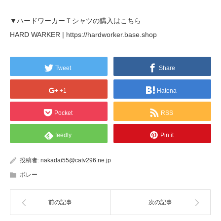
▼ハードワーカーＴシャツの購入はこちら
HARD WARKER | https://hardworker.base.shop
Tweet
Share
+1
Hatena
Pocket
RSS
feedly
Pin it
投稿者:
nakadai55@catv296.ne.jp
ボレー
前の記事
次の記事