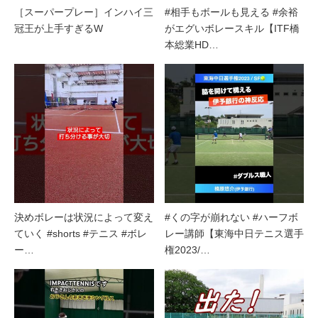
［スーパープレー］インハイ三
#相手もボールも見える #余裕
冠王が上手すぎるW
がエグいボレースキル【ITF橋
本総業HD…
決めボレーは状況によって変え
#くの字が崩れない #ハーフボ
ていく #shorts #テニス #ボレ
レー講師【東海中日テニス選手
ー…
権2023/…