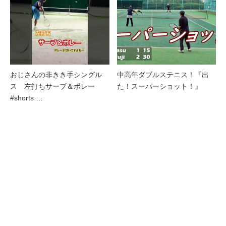
おじさんの非きき手シングル
中高年ダブルステニス！『出
ス 左打ちサーブ＆ボレー
た！スーパーショット！』
#shorts …