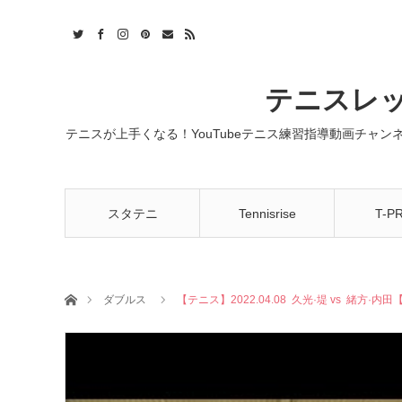
t
act
RSS
テニスレッ
テニスが上手くなる！YouTubeテニス練習指導動画チャ
スタテニ
Tennisrise
T-P
ホーム
ダブルス
【テニス】2022.04.08 久光·堤 vs 緒方·