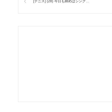
[テニス] (28) 今日も締めはシング…