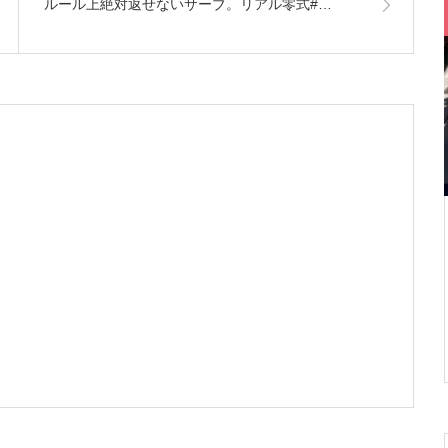
ルール上絶対返せないサーブ。リアル零式#…