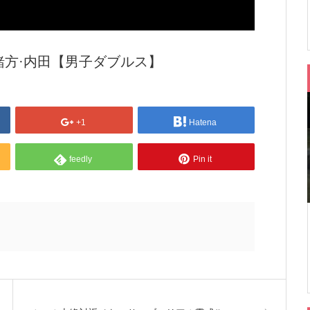
vs 緒方·内田【男子ダブルス】
+1
Hatena
feedly
Pin it