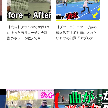
フ
【成長】ダブルスで世界1位
【ダブルス】ロブ上げ後の
に勝った石井コーチに今課
動き激変！絶対頭に入れた
題のボレーを教えても…
いロブの知識『ダブルス…