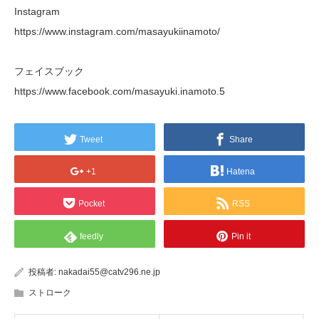
Instagram
https://www.instagram.com/masayukiinamoto/
フェイスブック
https://www.facebook.com/masayuki.inamoto.5
Tweet
Share
+1
Hatena
Pocket
RSS
feedly
Pin it
投稿者:
nakadai55@catv296.ne.jp
ストローク