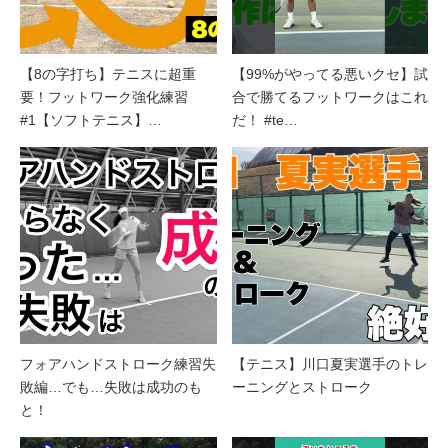
【8の字打ち】テニスに超重
【99%がやってる悪いクセ】試
要！フットワーク強化練習
合で勝てるフットワークはこれ
#1【ソフトテニス】…
だ！ #te…
フォアハンドストローク練習失
【テニス】川口夏実選手のトレ
敗編…でも…失敗は成功のも
ーニングとストローク
と！