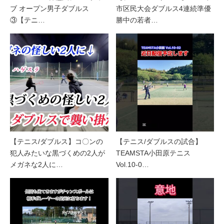
ブ オープン男子ダブルス
市区民大会ダブルス4連続準優
③【テニ…
勝中の若者…
【テニス/ダブルス】コ〇ンの
【テニス/ダブルスの試合】
犯人みたいな黒づくめの2人が
TEAMSTA小田原テニス
メガネな2人に…
Vol.10-0…