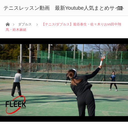
テニスレッスン動画 最新Youtube人気まとめサイト
ホーム
ダブルス
【テニス/ダブルス】籠谷泰生・佐々木りおvs田中翔
馬・鈴木麻緒