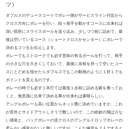
ツ）
ダブルスのデュースコートでボレー側がサービスライン付近から
クロス方向にボレーを行い、段々相手を動かすコースに出来れば
深い箇所にスライスボールを送り込み、少しづつ前に詰めて、最
後は空いているコース（ショートクロスかセンター）にボレーで
決めるコツをお伝えします。
ボレーでもストロークでも必ず意味の有るボールを打って、相手
の小さな穴を大きくしておいて、最後に余裕を持って空いたコー
スにとどめを指せたらダブルスでもこの動画のように１対１でも
ポイントを貰えるのです。
ボレーの時でも必ず１本打てば最低１歩前に詰める癖を養ってお
くと、無意識に出来て決める事が出来れば素晴らしい。
アングルボレーも高い位置からネット際に決めていますが、これ
が意外とサイドアウトしそうで難しいので、この絶妙の飛ばさな
い感覚と、バックボレーの逆クロスのアングルドロップボレーの
柔らかい感覚がないと難しいですが、こんな練習を２人ですると