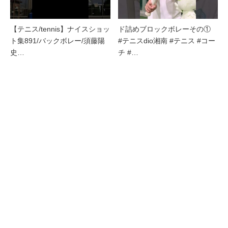
【テニス/tennis】ナイスショッ
ド詰めブロックボレーその①
ト集891/バックボレー/須藤陽
#テニスdio湘南 #テニス #コー
史…
チ #…