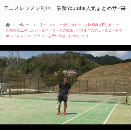
テニスレッスン動画 最新Youtube人気まとめサイト
ホーム
ボレー
【テニスのコツ骨】ゆるテニス№660（荒・有・テニ
ス塾の第11弾はボレー＆ストロークの戦術：ダブルスのデュースコートで
ボレー対ストロークラリーを行い最後に決めるコツ）