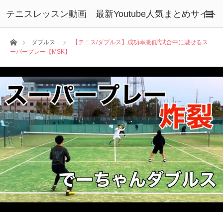
テニスレッスン動画 最新Youtube人気まとめサイト
ホーム
ダブルス
【テニス/ダブルス】成功率激低⁉︎試合中に魅せるス
ーパープレー【MSK】