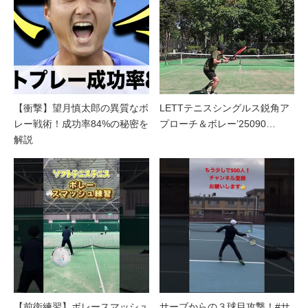
【衝撃】望月慎太郎の異質なボ
LETTテニスシングルス鋭角ア
レー戦術！成功率84%の秘密を
プローチ＆ボレー’25090…
解説
【前衛練習】ボレースマッシュ
サーブからの３球目攻撃！#サ