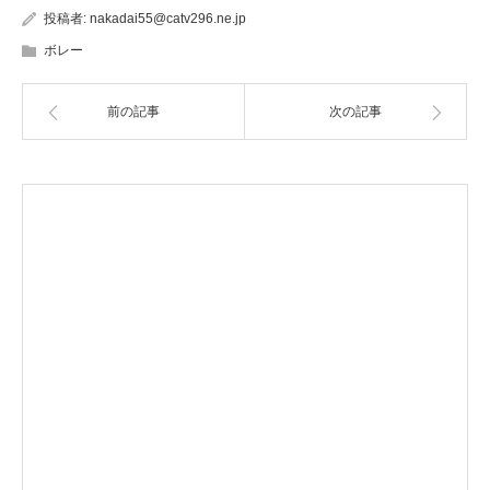
投稿者:
nakadai55@catv296.ne.jp
ボレー
前の記事
次の記事