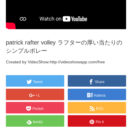
patrick rafter volley ラフターの厚い当たりの
シンプルボレー
Created by VideoShow:http://videoshowapp.com/free
Tweet
Share
+1
Hatena
Pocket
RSS
feedly
Pin it