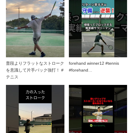
普段よりフラットなストローク
forehand winner12 #tennis
を意識して片手バック強打！ #
#forehand…
テニス