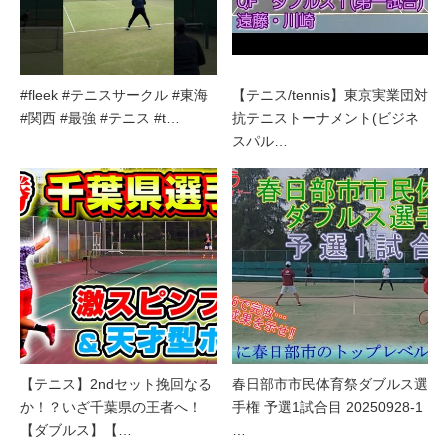
#fleek #テニスサークル #東海
【テニス/tennis】東京実業団対
#関西 #最強 #テニス #t…
抗テニストーナメント(ビジネ
スパル…
【テニス】2ndセット挽回なる
春日部市市民体育祭ダブルス選
か！？いざ千葉県の王者へ！
手権 予選1試合目 20250928-1
【ダブルス】【…
…