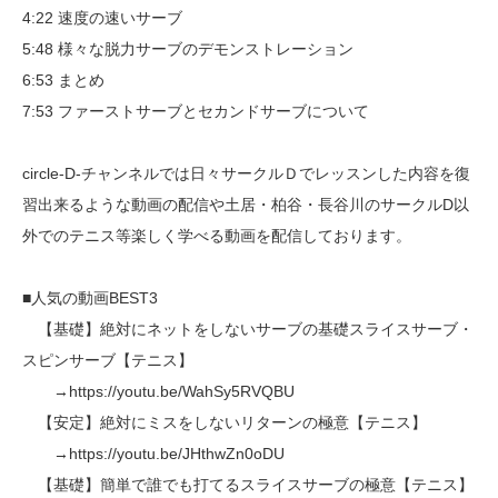
4:22 速度の速いサーブ
5:48 様々な脱力サーブのデモンストレーション
6:53 まとめ
7:53 ファーストサーブとセカンドサーブについて
circle-D-チャンネルでは日々サークルＤでレッスンした内容を復
習出来るような動画の配信や土居・柏谷・長谷川のサークルD以
外でのテニス等楽しく学べる動画を配信しております。
■人気の動画BEST3
【基礎】絶対にネットをしないサーブの基礎スライスサーブ・
スピンサーブ【テニス】
→https://youtu.be/WahSy5RVQBU
【安定】絶対にミスをしないリターンの極意【テニス】
→https://youtu.be/JHthwZn0oDU
【基礎】簡単で誰でも打てるスライスサーブの極意【テニス】