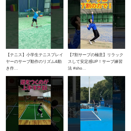
【テニス】小学生テニスプレイ
【7割サーブの極意】リラック
ヤーのサーブ動作のリズム&動
スして安定感UP！サーブ練習
き作…
法 #sho…