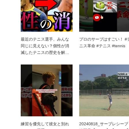
最近のテニス選手、みんな
プロのサーブはすごい！ #
同じに見えない？個性が消
ニス革命 #テニス #tennis
滅したテニスの歴史を解…
練習を優先して彼女と別れ
20240818_サーブレシーブ