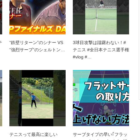
テ
“鉄壁リターン”のシナー VS
3球目攻撃は躊躇わない！#
“強烈サーブ”のシェルトン…
テニス #全日本テニス選手権
#vlog #…
テニスって最高に楽しい
サーブタイプの早い｢フラッ