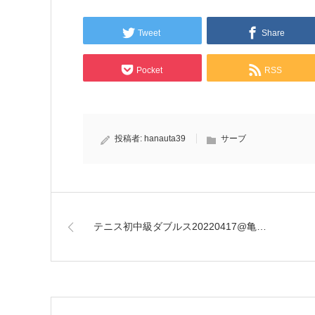
Tweet
Share
Pocket
RSS
投稿者:
hanauta39
サーブ
テニス初中級ダブルス20220417@亀…