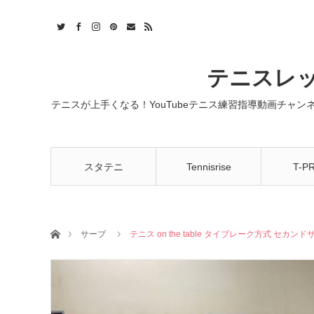
t
act
RSS
テニスレッ
テニスが上手くなる！YouTubeテニス練習指導動画チャ
スタテニ
Tennisrise
T-P
ホーム
サーブ
テニス on the table タイブレーク方式 セカン