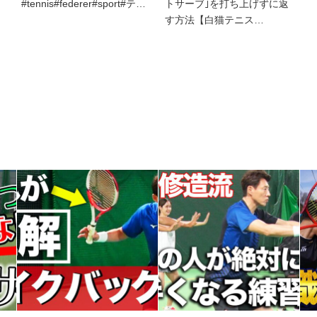
】
#tennis#federer#sport#テ…
トサーブ｣を打ち上げずに返
す方法【白猫テニス…