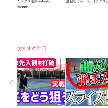
たテニス選手 #shorts
練習②【tennis】【テニス
#tennis …
おすすめ動画