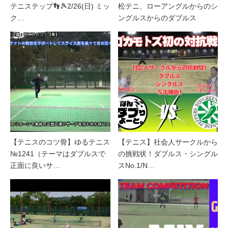
テニステップ👣🎾2/26(日) ミッ
松テニ、ローアングルからのシ
ク…
ングルスからのダブルス
【テニスのコツ骨】ゆるテニス
【テニス】社会人サークルから
№1241（テーマはダブルスで
の挑戦状！ダブルス・シングル
正面に良いサ…
スNo.1/N…