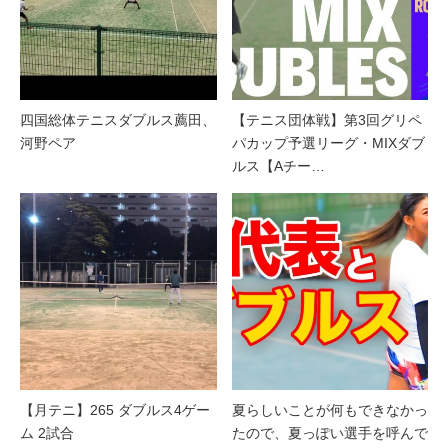
四国総体テニスダブルス薦田、
【テニス団体戦】第3回グリペ
河野ペア
パカップ予選リーグ・MIXダブ
ルス【Aチー…
【月テニ】265 ダブルス4ゲー
夏らしいことが何もできなかっ
ム 2試合
たので、夏っぽい選手を呼んで