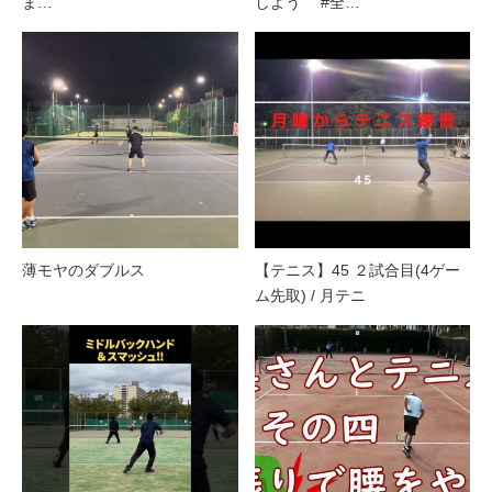
ま…
しよう #全…
薄モヤのダブルス
【テニス】45 ２試合目(4ゲー
ム先取) / 月テニ