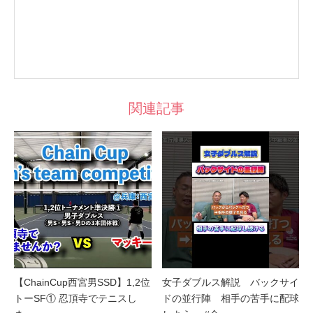
関連記事
【ChainCup西宮男SSD】1,2位
女子ダブルス解説 バックサイ
トーSF① 忍頂寺でテニスし
ドの並行陣 相手の苦手に配球