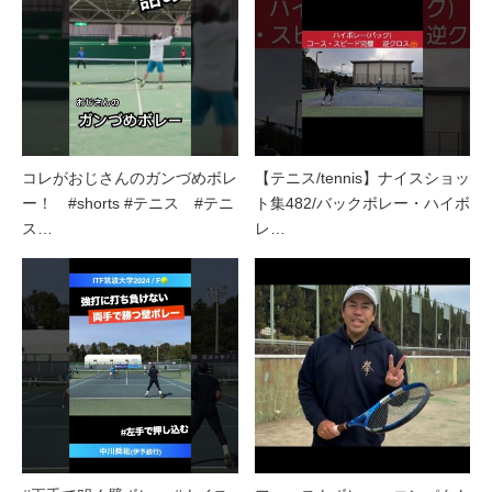
コレがおじさんのガンづめボレ
【テニス/tennis】ナイスショッ
ー！ #shorts #テニス #テニ
ト集482/バックボレー・ハイボ
ス…
レ…