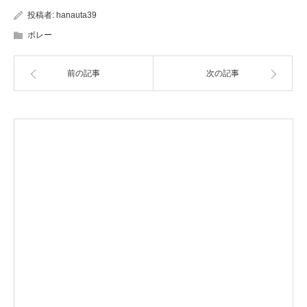
投稿者:
hanauta39
ボレー
前の記事
次の記事