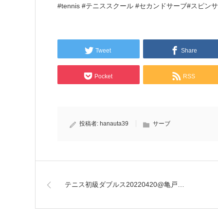
#tennis #テニススクール #セカンドサーブ#スピン
Tweet
Share
Pocket
RSS
投稿者:
hanauta39
サーブ
テニス初級ダブルス20220420@亀戸…