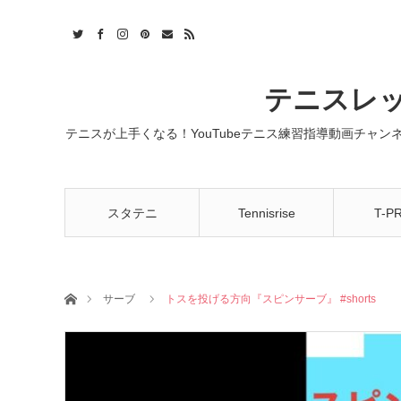
t
act
RSS
テニスレッ
テニスが上手くなる！YouTubeテニス練習指導動画チャ
スタテニ
Tennisrise
T-P
ホーム
サーブ
トスを投げる方向『スピンサーブ』 #shorts