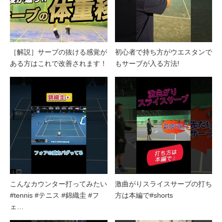
［解説］サーブの抜ける感覚が
初心者で持ち方がウエスタンで
ある方はこれで改善されます！
もサーブが入る方法!
こんなカウンター打ってみたい
激曲がりスライスサーブの打ち
#tennis #テニス #錦織圭 #フ
方は本編で#shorts
ェ…