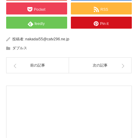
Pocket
RSS
feedly
Pin it
投稿者:
nakadai55@catv296.ne.jp
ダブルス
前の記事
次の記事