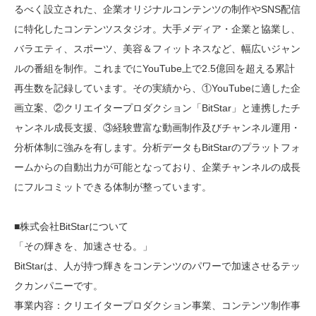
るべく設立された、企業オリジナルコンテンツの制作やSNS配信
に特化したコンテンツスタジオ。大手メディア・企業と協業し、
バラエティ、スポーツ、美容＆フィットネスなど、幅広いジャン
ルの番組を制作。これまでにYouTube上で2.5億回を超える累計
再生数を記録しています。その実績から、①YouTubeに適した企
画立案、②クリエイタープロダクション「BitStar」と連携したチ
ャンネル成長支援、③経験豊富な動画制作及びチャンネル運用・
分析体制に強みを有します。分析データもBitStarのプラットフォ
ームからの自動出力が可能となっており、企業チャンネルの成長
にフルコミットできる体制が整っています。
■株式会社BitStarについて
「その輝きを、加速させる。」
BitStarは、人が持つ輝きをコンテンツのパワーで加速させるテッ
クカンパニーです。
事業内容：クリエイタープロダクション事業、コンテンツ制作事