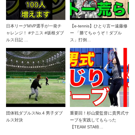
日本リーグMVP選手が一発チ
【e-tennis】ひとり言ー遠藤修
ャレンジ！ #テニス #坂根ダブ
ー 「勝てちゃうぞ！ダブル
ルス日記 …
ス」打倒…
団体戦ダブルスNo.4 男子ダブ
重要回！杉山愛監督に貴男式サ
ルス対決
ーブを実践してもらった
【TEAM STA特…