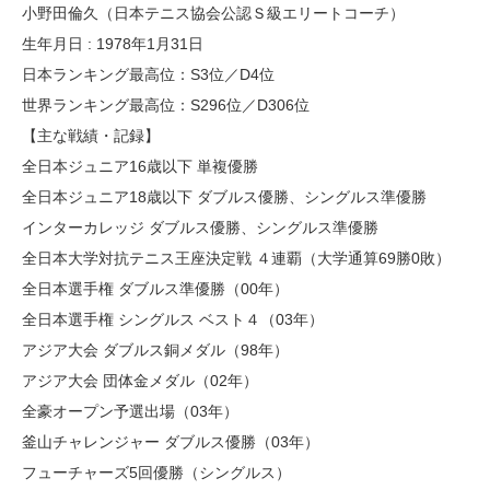
小野田倫久（日本テニス協会公認Ｓ級エリートコーチ）
生年月日 : 1978年1月31日
日本ランキング最高位：S3位／D4位
世界ランキング最高位：S296位／D306位
【主な戦績・記録】
全日本ジュニア16歳以下 単複優勝
全日本ジュニア18歳以下 ダブルス優勝、シングルス準優勝
インターカレッジ ダブルス優勝、シングルス準優勝
全日本大学対抗テニス王座決定戦 ４連覇（大学通算69勝0敗）
全日本選手権 ダブルス準優勝（00年）
全日本選手権 シングルス ベスト４（03年）
アジア大会 ダブルス銅メダル（98年）
アジア大会 団体金メダル（02年）
全豪オープン予選出場（03年）
釜山チャレンジャー ダブルス優勝（03年）
フューチャーズ5回優勝（シングルス）