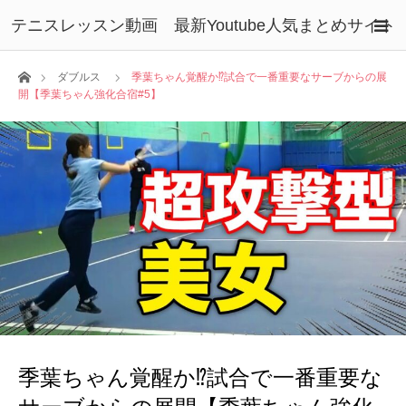
テニスレッスン動画 最新Youtube人気まとめサイト
ホーム
ダブルス
季葉ちゃん覚醒か⁉️試合で一番重要なサーブからの展
開【季葉ちゃん強化合宿#5】
季葉ちゃん覚醒か⁉️試合で一番重要な