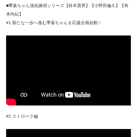
■季葉ちゃん強化練習シリーズ【鈴木貴男】【小野田倫久】【有
本尚紀】
#1 新たな一歩へ進む季葉ちゃんを応援企画始動！
#2 ストローク編