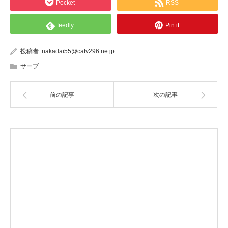
Pocket
RSS
feedly
Pin it
投稿者:
nakadai55@catv296.ne.jp
サーブ
前の記事
次の記事