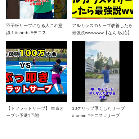
羽子板サーブになる人これ意
アルカラスのサーブ改善したら
識！#shorts #テニス
最強説wwwwww【なんJ反応】
【ドフラットサーブ】 東京オ
18グリップ厚くしたサーブ
ープン予選1回戦
#tennis #テニス #サーブ