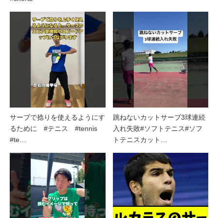
サーブで捻りを使えるようにす
跳ねないカットサーブ3球連続
るために #テニス #tennis
入れ失敗#ソフトテニス#ソフ
#te…
トテニスカット…