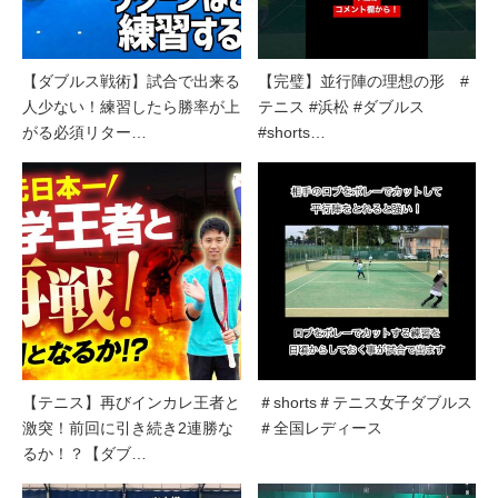
【ダブルス戦術】試合で出来る
【完璧】並行陣の理想の形 #
人少ない！練習したら勝率が上
テニス #浜松 #ダブルス
がる必須リター…
#shorts…
【テニス】再びインカレ王者と
＃shorts＃テニス女子ダブルス
激突！前回に引き続き2連勝な
＃全国レディース
るか！？【ダブ…