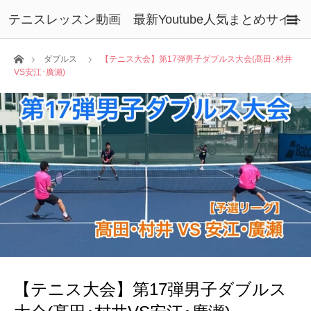
テニスレッスン動画 最新Youtube人気まとめサイト
ホーム
ダブルス
【テニス大会】第17弾男子ダブルス大会(髙田･村井
VS安江･廣瀬)
【テニス大会】第17弾男子ダブルス