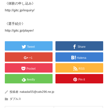
《体験の申し込み》
http://gitc.jp/inquiry/
《選手紹介》
http://gitc.jp/player/
Tweet
Share
+1
Hatena
Pocket
RSS
feedly
Pin it
投稿者:
nakadai55@catv296.ne.jp
ダブルス