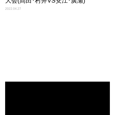
大会(髙田･村井VS安江･廣瀬)
2022.04.27