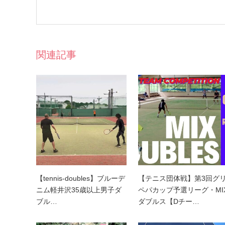
関連記事
【tennis-doubles】ブルーデ
【テニス団体戦】第3回グ
ニム軽井沢35歳以上男子ダ
ペパカップ予選リーグ・MI
ブル…
ダブルス【Dチー…