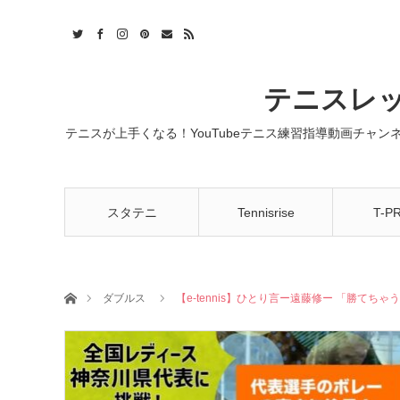
t
act
RSS
テニスレッ
テニスが上手くなる！YouTubeテニス練習指導動画チャ
スタテニ
Tennisrise
T-P
ホーム
ダブルス
【e-tennis】ひとり言ー遠藤修ー 「勝て