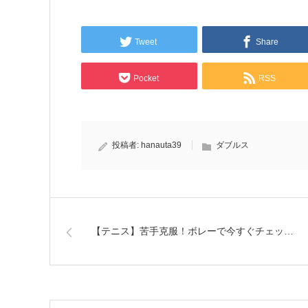
Tweet
Share
Pocket
RSS
投稿者:
hanauta39
ダブルス
【テニス】苦手克服！ボレーで今すぐチェッ…