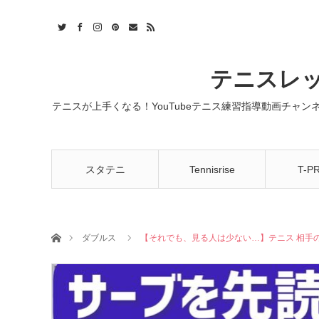
t
act
RSS
テニスレッ
テニスが上手くなる！YouTubeテニス練習指導動画チャ
スタテニ
Tennisrise
T-P
ホーム
ダブルス
【それでも、見る人は少ない…】テニス 相手