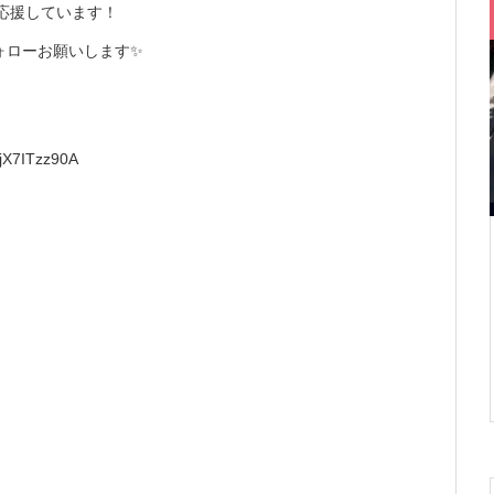
を応援しています！
ォローお願いします✨
jX7ITzz90A