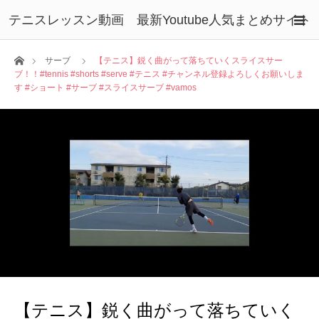
テニスレッスン動画 最新Youtube人気まとめサイト
ホーム
サーブ
【テニス】鋭く曲がって落ちていくスライスサー
ブ！！#tennis #shorts #serve #テニス #チャンネル登録よろしくお願いしま
す #ショート #サーブ #スライスサーブ #vamos
【テニス】鋭く曲がって落ちていく