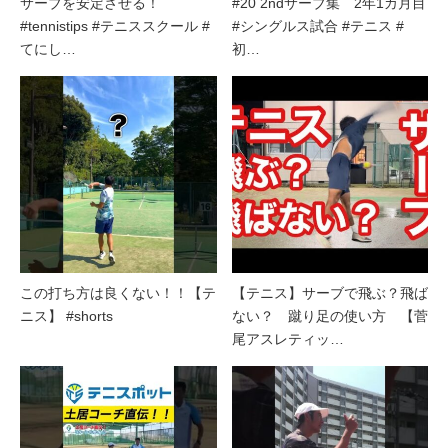
サーブを安定させる！
#20 2ndサーブ集 2年1カ月目
#tennistips #テニススクール #
#シングルス試合 #テニス #
てにし…
初…
この打ち方は良くない！！【テ
【テニス】サーブで飛ぶ？飛ば
ニス】 #shorts
ない？ 蹴り足の使い方 【菅
尾アスレティッ…