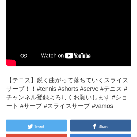
【テニス】鋭く曲がって落ちていくスライス
サーブ！！#tennis #shorts #serve #テニス #
チャンネル登録よろしくお願いします #ショ
ート #サーブ #スライスサーブ #vamos
Tweet
Share