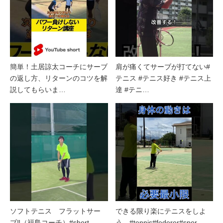
簡単！土居諒太コーチにサーブ
肩が痛くてサーブが打てない#
の返し方、リターンのコツを解
テニス #テニス好き #テニス上
説してもらいま…
達 #テニ…
ソフトテニス フラットサー
できる限り楽にテニスをしよ
ブ‼（福島コーチ）#short…
う #tennis#federer#spor…