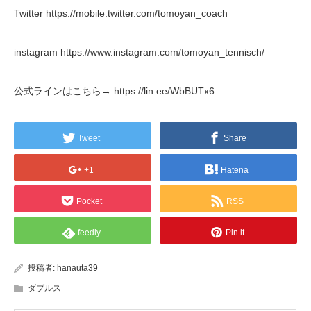
Twitter https://mobile.twitter.com/tomoyan_coach
instagram https://www.instagram.com/tomoyan_tennisch/
公式ラインはこちら→ https://lin.ee/WbBUTx6
Tweet
Share
+1
Hatena
Pocket
RSS
feedly
Pin it
投稿者:
hanauta39
ダブルス