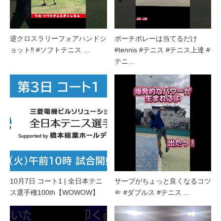
逆クロスラリーフォアハンドシ
ポーチボレーは当てるだけ
ョット‼︎ #ソフトテニス …
#tennis #テニス #テニス上達 #
テニ…
10月7日 コート1 | 全日本テニ
サーブがちょっと良くなるコツ
ス選手権100th【WOWOW】
🤏 #ダブルス #テニス …