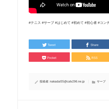
#テニス #サーブ #はじめて #初めて #初心者 #コ
Tweet
Share
Pocket
RSS
投稿者:
nakadai55@catv296.ne.jp
サーブ