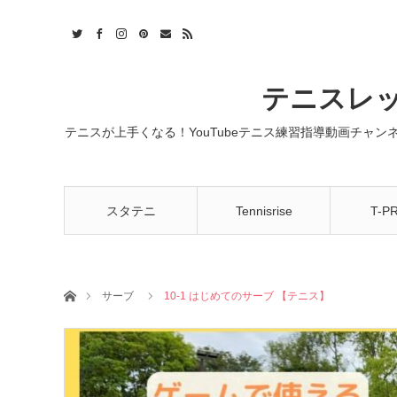
t
act
RSS
テニスレッ
テニスが上手くなる！YouTubeテニス練習指導動画チャ
スタテニ
Tennisrise
T-P
ホーム
サーブ
10-1 はじめてのサーブ 【テニス】