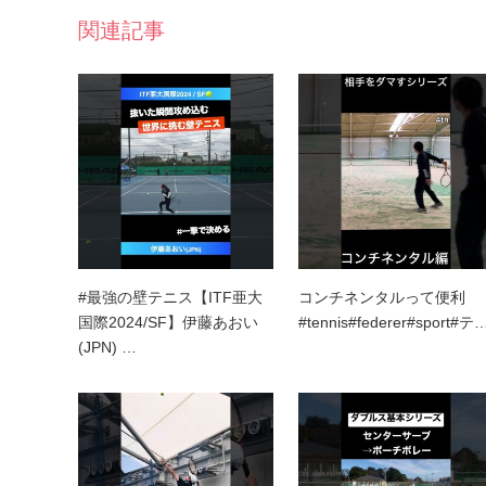
関連記事
#最強の壁テニス【ITF亜大
コンチネンタルって便利
国際2024/SF】伊藤あおい
#tennis#federer#sport#テ
(JPN) …