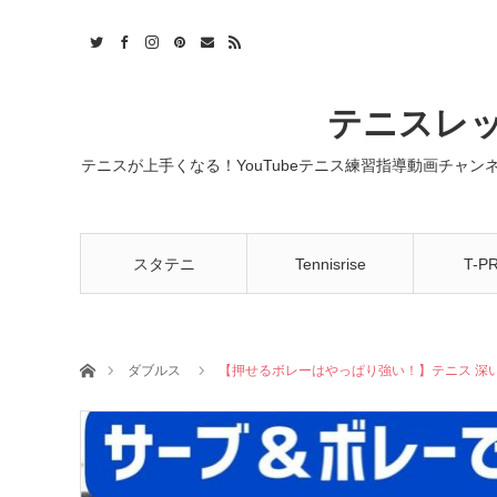
t
act
RSS
テニスレッ
テニスが上手くなる！YouTubeテニス練習指導動画チャ
スタテニ
Tennisrise
T-P
ホーム
ダブルス
【押せるボレーはやっぱり強い！】テニス 深