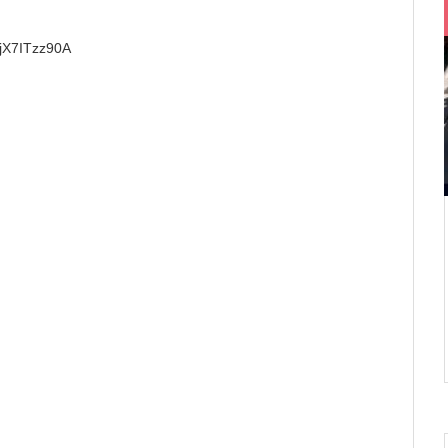
jX7ITzz90A