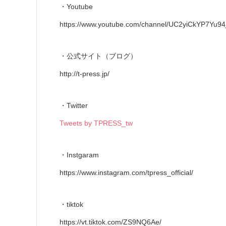
・Youtube
https://www.youtube.com/channel/UC2yiCkYP7Yu94
・公式サイト（ブログ）
http://t-press.jp/
・Twitter
Tweets by TPRESS_tw
・Instgaram
https://www.instagram.com/tpress_official/
・tiktok
https://vt.tiktok.com/ZS9NQ6Ae/