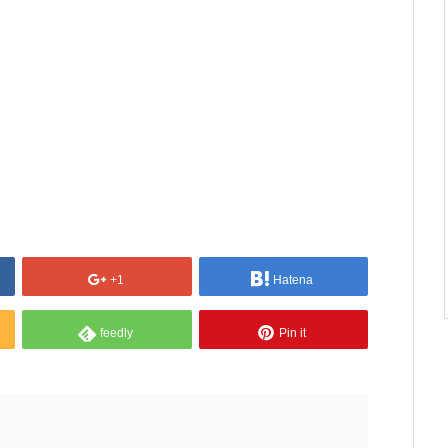
+1
Hatena
feedly
Pin it