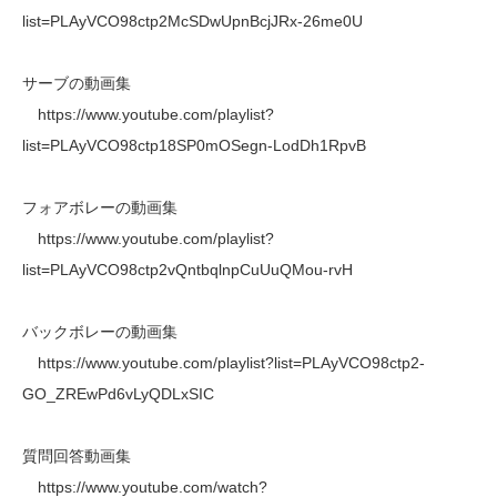
list=PLAyVCO98ctp2McSDwUpnBcjJRx-26me0U
サーブの動画集
https://www.youtube.com/playlist?
list=PLAyVCO98ctp18SP0mOSegn-LodDh1RpvB
フォアボレーの動画集
https://www.youtube.com/playlist?
list=PLAyVCO98ctp2vQntbqlnpCuUuQMou-rvH
バックボレーの動画集
https://www.youtube.com/playlist?list=PLAyVCO98ctp2-
GO_ZREwPd6vLyQDLxSIC
質問回答動画集
https://www.youtube.com/watch?