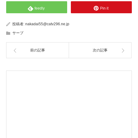
feedly
Pin it
投稿者:
nakadai55@catv296.ne.jp
サーブ
前の記事
次の記事