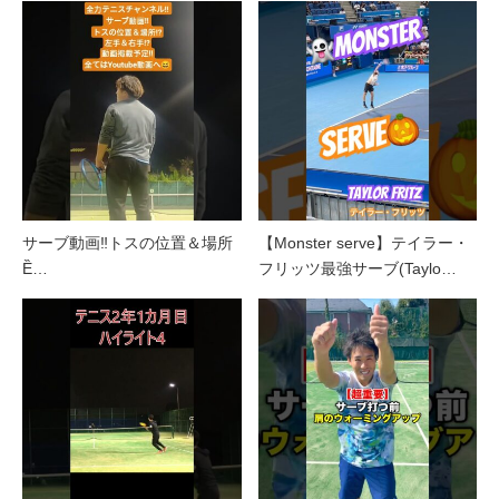
サーブ動画‼️トスの位置＆場所
【Monster serve】テイラー・
Ȅ…
フリッツ最強サーブ(Taylo…