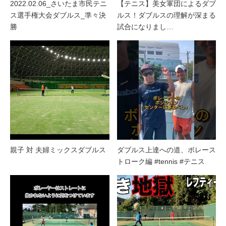
2022.02.06_さいたま市民テニ
【テニス】美女軍団によるダブ
ス選手権大会ダブルス_準々決
ルス！ダブルスの理解が深まる
勝
試合になりまし…
親子 対 夫婦ミックスダブルス
ダブルス上達への道、ボレース
トローク編 #tennis #テニス