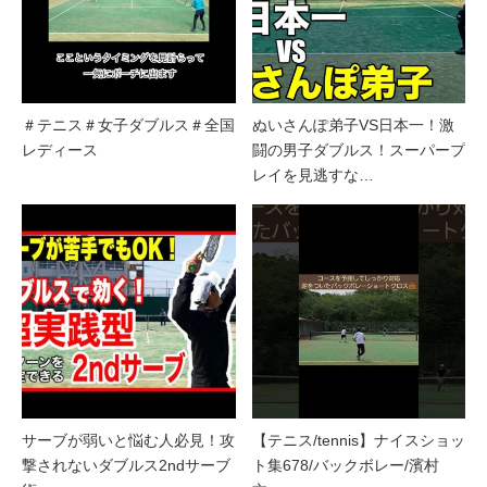
＃テニス＃女子ダブルス＃全国
ぬいさんぽ弟子VS日本一！激
レディース
闘の男子ダブルス！スーパープ
レイを見逃すな…
サーブが弱いと悩む人必見！攻
【テニス/tennis】ナイスショッ
撃されないダブルス2ndサーブ
ト集678/バックボレー/濱村