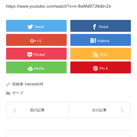
https://www.youtube.com/watch?v=n-8wMd07JIk&t=2s
Tweet
Share
+1
Hatena
Pocket
RSS
feedly
Pin it
投稿者:
hanauta39
サーブ
前の記事
次の記事