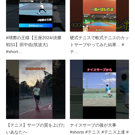
#球際の王様【王座2024/決勝
硬式テニスで軟式テニスのカッ
戦S1】田中佑(筑波大)
トサーブやってみた結果… #
#short…
テ…
【テニス】サーブの質を上げた
ナイスサーブの後が大事
いあなたへ
#shorts #テニス #テニス上達 #