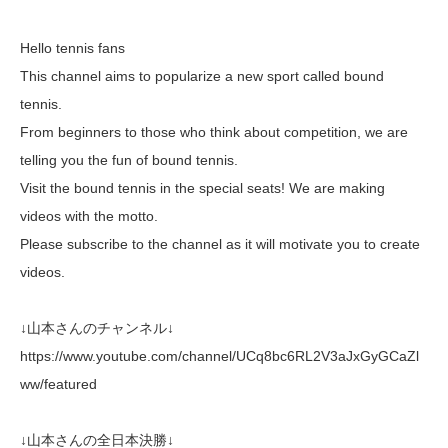
Hello tennis fans
This channel aims to popularize a new sport called bound
tennis.
From beginners to those who think about competition, we are
telling you the fun of bound tennis.
Visit the bound tennis in the special seats! We are making
videos with the motto.
Please subscribe to the channel as it will motivate you to create
videos.
↓山本さんのチャンネル↓
https://www.youtube.com/channel/UCq8bc6RL2V3aJxGyGCaZl
ww/featured
↓山本さんの全日本決勝↓