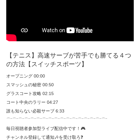
【テニス】高速サーブが苦手でも勝てる４つ
の方法【スイッチスポーツ】
オープニング 00:00
スマッシュの秘密 00:50
グラスコート攻略 02:15
コート中央のラリー 04:27
誰も知らない必殺サーブ 6:33
⌒¨⌒¨⌒¨⌒¨⌒¨⌒¨⌒¨⌒¨⌒¨⌒¨⌒¨⌒¨⌒¨⌒¨⌒¨⌒¨⌒¨
毎日視聴者参加型ライブ配信中です！🎮
チャンネル登録して通知🎶を受け取ろ❓