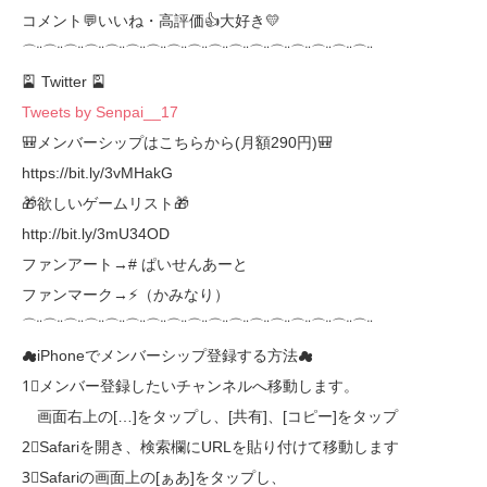
コメント💬いいね・高評価👍大好き💛
⌒¨⌒¨⌒¨⌒¨⌒¨⌒¨⌒¨⌒¨⌒¨⌒¨⌒¨⌒¨⌒¨⌒¨⌒¨⌒¨⌒¨
🎴 Twitter 🎴
Tweets by Senpai__17
🎒メンバーシップはこちらから(月額290円)🎒
https://bit.ly/3vMHakG
🎁欲しいゲームリスト🎁
http://bit.ly/3mU34OD
ファンアート→# ぱいせんあーと
ファンマーク→⚡（かみなり）
⌒¨⌒¨⌒¨⌒¨⌒¨⌒¨⌒¨⌒¨⌒¨⌒¨⌒¨⌒¨⌒¨⌒¨⌒¨⌒¨⌒¨
☁iPhoneでメンバーシップ登録する方法☁
1⃣メンバー登録したいチャンネルへ移動します。
画面右上の[…]をタップし、[共有]、[コピー]をタップ
2⃣Safariを開き、検索欄にURLを貼り付けて移動します
3⃣Safariの画面上の[ぁあ]をタップし、