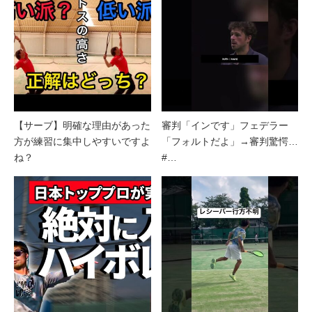
【サーブ】明確な理由があった
審判「インです」フェデラー
方が練習に集中しやすいですよ
「フォルトだよ」→審判驚愕…
ね？
#…