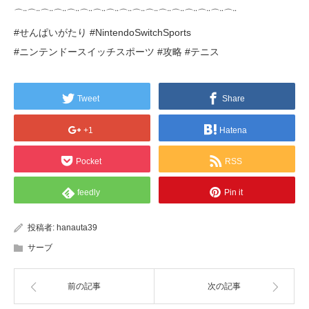
⌒¨⌒¨⌒¨⌒¨⌒¨⌒¨⌒¨⌒¨⌒¨⌒¨⌒¨⌒¨⌒¨⌒¨⌒¨⌒¨⌒¨
#せんぱいがたり #NintendoSwitchSports
#ニンテンドースイッチスポーツ #攻略 #テニス
Tweet
Share
+1
Hatena
Pocket
RSS
feedly
Pin it
投稿者:
hanauta39
サーブ
前の記事
次の記事