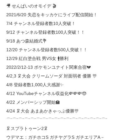
🎥 せんぱいのオモイデ 🎬
2021/6/20 失恋をキッカケにライブ配信開始！
7/4 チャンネル登録者数10人突破！
9/12 チャンネル登録者数100人突破！！
9/18 あつ森結婚式💐
12/20 チャンネル登録者数500人突破！！
12/29 紅白塗合戦 男VS女 🚹勝利
2022/2/12-13 ポケモンユナイト関東合宿💔
4/2,3 🦑大会 クリームソーダ 対面弱者 優勝 🎊
4/8 登録者数1,000人大感謝✨
4/12 YouTubeチャンネル収益化💸💸💸😎
4/22 メンバーシップ開始🏫
4/24 🦑大会 あまあかきゃっぷ優勝🎊
⌒¨⌒¨⌒¨⌒¨⌒¨⌒¨⌒¨⌒¨⌒¨⌒¨⌒¨⌒¨⌒¨⌒¨⌒¨⌒¨⌒¨
🦑スプラトゥーン2🦑
ウデマエ：ガチホコS ガチヤグラS ガチエリアA－