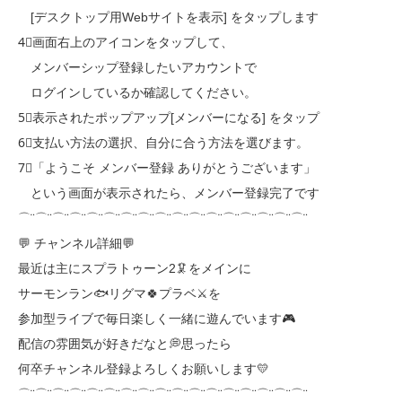
[デスクトップ用Webサイトを表示] をタップします
4⃣画面右上のアイコンをタップして、
メンバーシップ登録したいアカウントで
ログインしているか確認してください。
5⃣表示されたポップアップ[メンバーになる] をタップ
6⃣支払い方法の選択、自分に合う方法を選びます。
7⃣「ようこそ メンバー登録 ありがとうございます」
という画面が表示されたら、メンバー登録完了です
⌒¨⌒¨⌒¨⌒¨⌒¨⌒¨⌒¨⌒¨⌒¨⌒¨⌒¨⌒¨⌒¨⌒¨⌒¨⌒¨⌒¨
💬 チャンネル詳細💬
最近は主にスプラトゥーン2🦑をメインに
サーモンラン🐟リグマ🍀プラベ⚔を
参加型ライブで毎日楽しく一緒に遊んでいます🎮
配信の雰囲気が好きだなと💭思ったら
何卒チャンネル登録よろしくお願いします💛
⌒¨⌒¨⌒¨⌒¨⌒¨⌒¨⌒¨⌒¨⌒¨⌒¨⌒¨⌒¨⌒¨⌒¨⌒¨⌒¨⌒¨