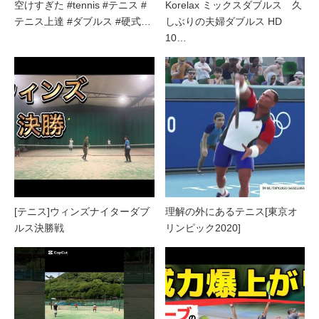
空けすぎた #tennis #テニス #
Korelax ミックスダブルス 久
テニス上達 #ダブルス #硬式…
しぶりの夫婦ダブルス HD
10…
[テニス]ウィンズナイターダブ
理解の外にあるテニス[東京オ
ルス決勝戦
リンピック2020]