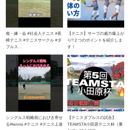
複・練・会 #社会人テニス #長
【テニス】サーブの威力爆上が
崎テニス #テニスサークル #ダ
り!!２つのポイントを紹介しま
ブルス…
す！
シングルス戦略前におびき寄せ
【テニスダブルスの試合】
る#tennis #テニス #テニス上達
TEAMSTA小田原テニス杯（番