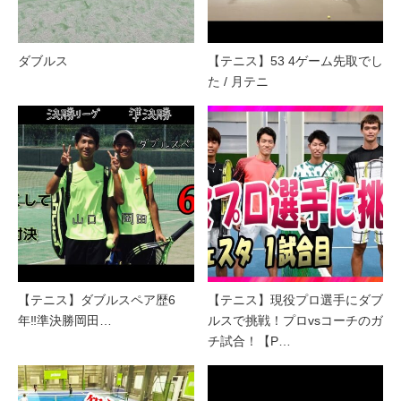
ダブルス
【テニス】53 4ゲーム先取でし
た / 月テニ
【テニス】ダブルスペア歴6
【テニス】現役プロ選手にダブ
年‼️準決勝岡田…
ルスで挑戦！プロvsコーチのガ
チ試合！【P…