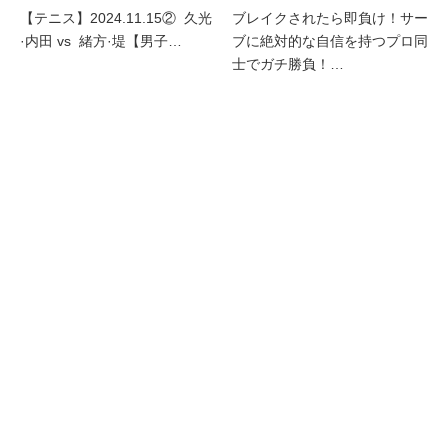
【テニス】2024.11.15② 久光
ブレイクされたら即負け！サー
·内田 vs 緒方·堤【男子…
ブに絶対的な自信を持つプロ同
士でガチ勝負！…