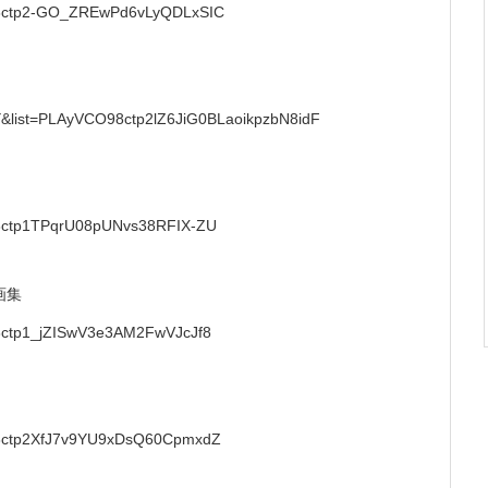
O98ctp2-GO_ZREwPd6vLyQDLxSIC
&list=PLAyVCO98ctp2lZ6JiG0BLaoikpzbN8idF
O98ctp1TPqrU08pUNvs38RFIX-ZU
画集
98ctp1_jZISwV3e3AM2FwVJcJf8
O98ctp2XfJ7v9YU9xDsQ60CpmxdZ