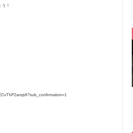
ょう！
ECvThP2anqtA?sub_confirmation=1