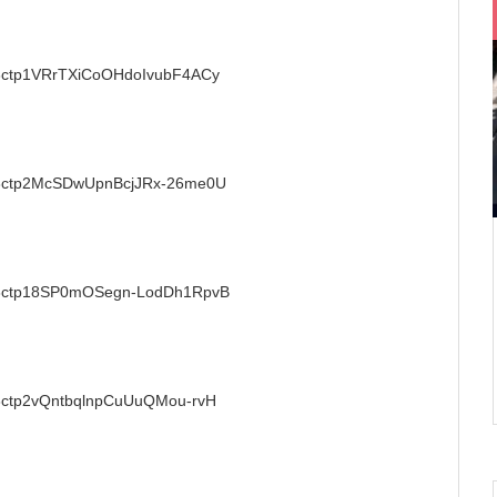
98ctp1VRrTXiCoOHdoIvubF4ACy
O98ctp2McSDwUpnBcjJRx-26me0U
O98ctp18SP0mOSegn-LodDh1RpvB
98ctp2vQntbqlnpCuUuQMou-rvH