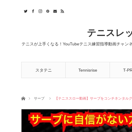
t
act
RSS
テニスレッ
テニスが上手くなる！YouTubeテニス練習指導動画チャ
スタテニ
Tennisrise
T-P
ホーム
サーブ
【テニススロー動画】サーブをコンチネンタル