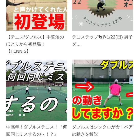
【テニス/ダブルス】手賀沼の
テニステップ👣🎾1/22(日) 男子
ほとりから初登場！
ダ…
【TENNIS】
中高年！ダブルステニス！『何
ダブルスはシンクロが命！ペア
回同じミスするの～！？』
の動きを解説