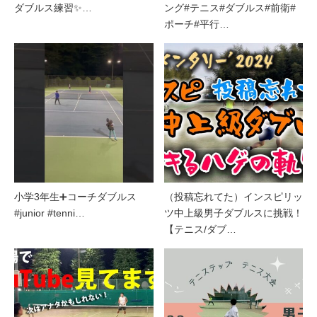
ダブルス練習✨…
ング#テニス#ダブルス#前衛#
ポーチ#平行…
小学3年生➕コーチダブルス
（投稿忘れてた）インスピリッ
#junior #tenni…
ツ中上級男子ダブルスに挑戦！
【テニス/ダブ…