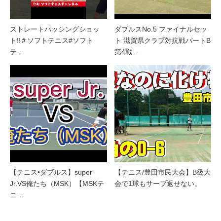
ストレートパッシングショッ
ダブルスNo.5 ファイナルセッ
ト‼︎＃ソフトテニス#ソフト
ト 滋賀県クラブ対抗戦パートB
テ…
第4戦…
【テニス•ダブルス】super
【テニス/豊田市民大会】B級大
Jr.VS俺たち（MSK）【MSKテ
会で1球もサーブ返せない。
ニ…