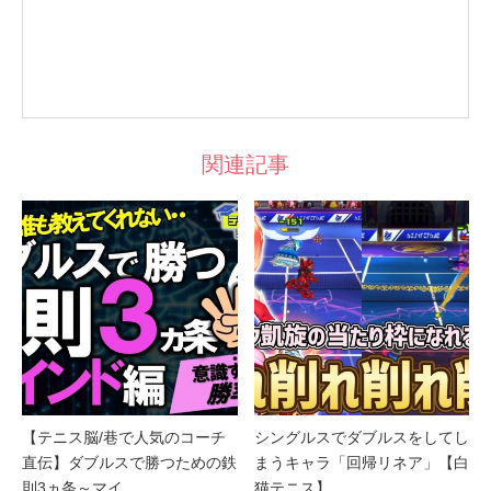
関連記事
【テニス脳/巷で人気のコーチ
シングルスでダブルスをしてし
直伝】ダブルスで勝つための鉄
まうキャラ「回帰リネア」【白
則3ヵ条～マイ…
猫テニス】