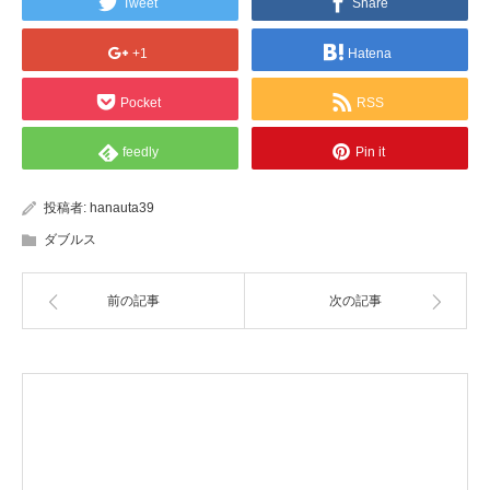
Tweet
Share
+1
Hatena
Pocket
RSS
feedly
Pin it
投稿者:
hanauta39
ダブルス
前の記事
次の記事