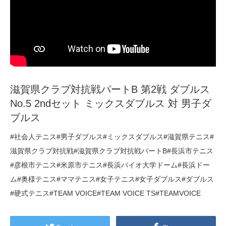
滋賀県クラブ対抗戦パートB 第2戦 ダブルス
No.5 2ndセット ミックスダブルス 対 男子ダ
ブルス
#社会人テニス#男子ダブルス#ミックスダブルス#滋賀県テニス#
滋賀県クラブ対抗戦#滋賀県クラブ対抗戦パートB#長浜市テニス
#彦根市テニス#米原市テニス#長浜バイオ大学ドーム#長浜ドー
ム#奥様テニス#ママテニス#女子テニス#女子ダブルス#ダブルス
#硬式テニス#TEAM VOICE#TEAM VOICE TS#TEAMVOICE