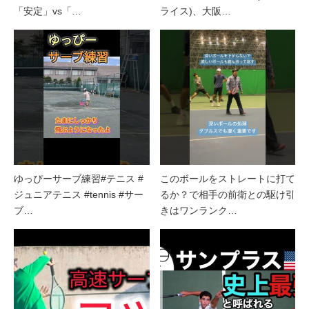
「安定」vs「…
ライス)、大阪…
ゆっぴーサーブ練習#テニス #
このボールをストレートに打て
ジュニアテニス #tennis #サー
るか？で相手の前衛との駆け引
ブ…
きはワンランク…