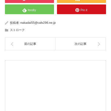
feedly
Pin it
投稿者:
nakadai55@catv296.ne.jp
ストローク
前の記事
次の記事