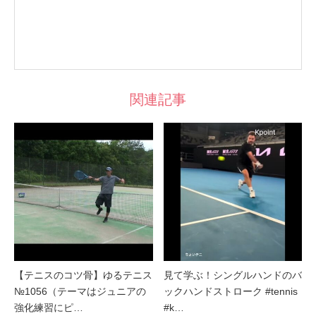
関連記事
【テニスのコツ骨】ゆるテニス
見て学ぶ！シングルハンドのバ
№1056（テーマはジュニアの
ックハンドストローク #tennis
強化練習にピ…
#k…