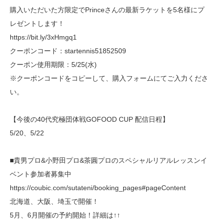
購入いただいた方限定でPrinceさんの最新ラケットを5名様にプ
レゼントします！
https://bit.ly/3xHmgq1
クーポンコード：startennis51852509
クーポン使用期限：5/25(水)
※クーポンコードをコピーして、購入フォームにてご入力くださ
い。
【今後の40代究極団体戦GOFOOD CUP 配信日程】
5/20、5/22
■貴男プロ&小野田プロ&茶圓プロのスペシャルリアルレッスンイ
ベント参加者募集中
https://coubic.com/sutateni/booking_pages#pageContent
北海道、大阪、埼玉で開催！
5月、6月開催の予約開始！詳細は↑↑