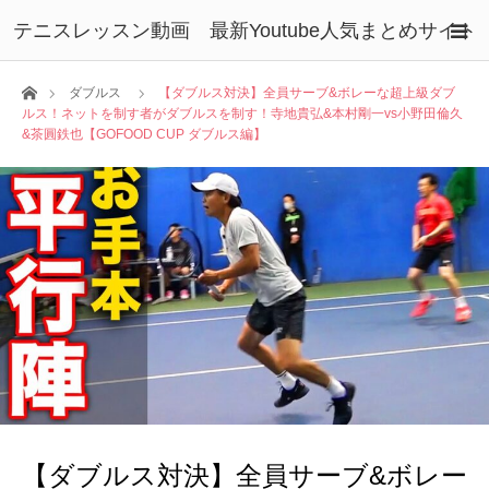
テニスレッスン動画 最新Youtube人気まとめサイト
ホーム
ダブルス
【ダブルス対決】全員サーブ&ボレーな超上級ダブ
ルス！ネットを制す者がダブルスを制す！寺地貴弘&本村剛一vs小野田倫久
&茶圓鉄也【GOFOOD CUP ダブルス編】
【ダブルス対決】全員サーブ&ボレー