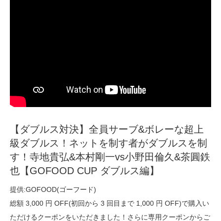
【ダブルス対決】全員サーブ&ボレーな超上
級ダブルス！ネットを制す者がダブルスを制
す！寺地貴弘&本村剛一vs小野田倫久&茶圓鉄
也【GOFOOD CUP ダブルス編】
提供:GOFOOD(ゴーフード)
総額 3,000 円 OFF(初回から 3 回目まで 1,000 円 OFF)で購入い
ただけるクーポンをいただきました！さらに専用クーポンからご