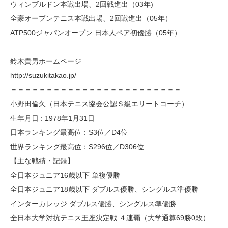
ウィンブルドン本戦出場、2回戦進出（03年)
全豪オープンテニス本戦出場、2回戦進出（05年）
ATP500ジャパンオープン 日本人ペア初優勝（05年）
鈴木貴男ホームページ
http://suzukitakao.jp/
＝＝＝＝＝＝＝＝＝＝＝＝＝＝＝＝＝＝＝＝＝＝＝＝
小野田倫久（日本テニス協会公認Ｓ級エリートコーチ）
生年月日 : 1978年1月31日
日本ランキング最高位：S3位／D4位
世界ランキング最高位：S296位／D306位
【主な戦績・記録】
全日本ジュニア16歳以下 単複優勝
全日本ジュニア18歳以下 ダブルス優勝、シングルス準優勝
インターカレッジ ダブルス優勝、シングルス準優勝
全日本大学対抗テニス王座決定戦 ４連覇（大学通算69勝0敗）