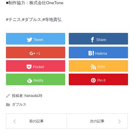
■制作協力：株式会社OneTone
#テニス,#ダブルス,#寺地貴弘
Tweet
Share
+1
Hatena
Pocket
RSS
feedly
Pin it
投稿者:
hanauta39
ダブルス
前の記事
次の記事