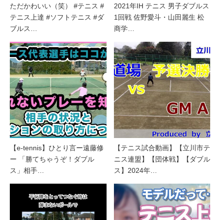
ただかわいい（笑） #テニス #
2021年IH テニス 男子ダブルス
テニス上達 #ソフトテニス #ダ
1回戦 佐野愛斗・山田麗生 松
ブルス…
商学…
【e-tennis】ひとり言ー遠藤修
【テニス試合動画】【立川市テ
ー 「勝てちゃうぞ！ダブル
ニス連盟】【団体戦】【ダブル
ス」相手…
ス】2024年…