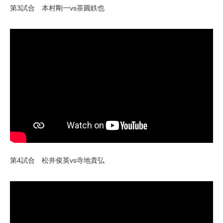
第3試合 本村剛一vs茶圓鉄也
第4試合 松井俊英vs寺地貴弘