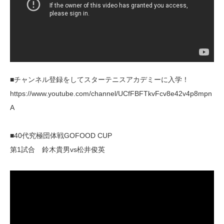
■チャンネル登録をしてスターテニスアカデミーに入学！
https://www.youtube.com/channel/UCfFBFTkvFcv8e42v4p8mpn
A
■40代究極団体戦GOFOOD CUP
第1試合 鈴木貴男vs松井俊英