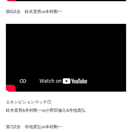
第6試合 鈴木貴男vs本村剛一
エキシビションマッチ①
鈴木貴男&本村剛一vs小野田倫久&寺地貴弘
第7試合 寺地貴弘vs本村剛一