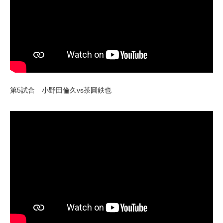
第5試合 小野田倫久vs茶圓鉄也