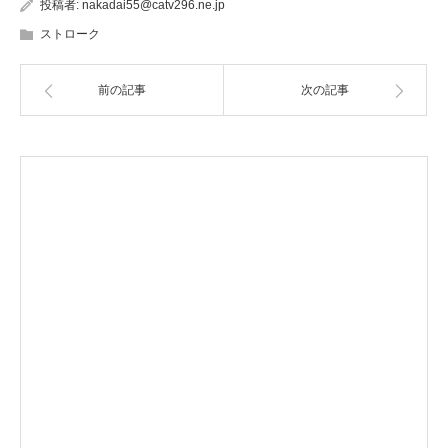
投稿者:
nakadai55@catv296.ne.jp
ストローク
前の記事
次の記事