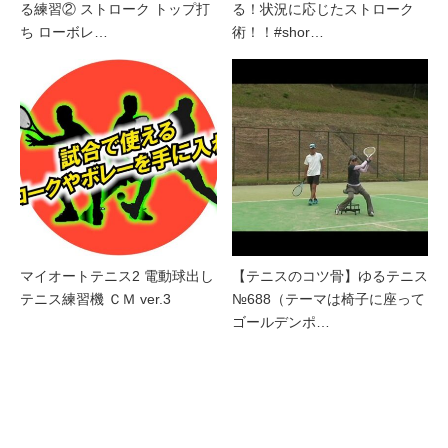
る練習② ストローク トップ打
る！状況に応じたストローク
ち ローボレ…
術！！#shor…
マイオートテニス2 電動球出し
【テニスのコツ骨】ゆるテニス
テニス練習機 ＣＭ ver.3
№688（テーマは椅子に座って
ゴールデンポ…