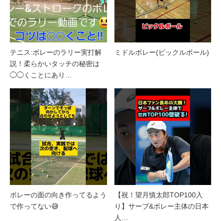
テニス:ボレーのラリー実打解
ミドルボレー(ピックルボール)
説！柔らかいタッチの秘密は
◯◯くことにあり…
ボレーの面の向き作ってるよう
【祝！望月慎太郎TOP100入
で作ってない😅
り】サーブ&ボレー主体の日本
人…