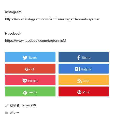
Instagram
https://www.instagram.com/tennisarenagardenmatsuyama
Facebook
https://www.facebook.com/tagtennisM
Tweet
Share
+1
Hatena
Pocket
RSS
feedly
Pin it
投稿者:
hanauta39
ボレー