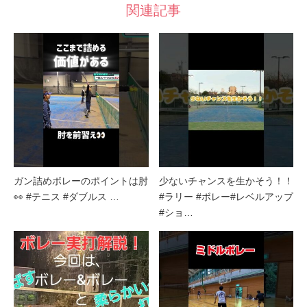
関連記事
ガン詰めボレーのポイントは肘
少ないチャンスを生かそう！！
👀 #テニス #ダブルス …
#ラリー #ボレー#レベルアップ
#ショ…