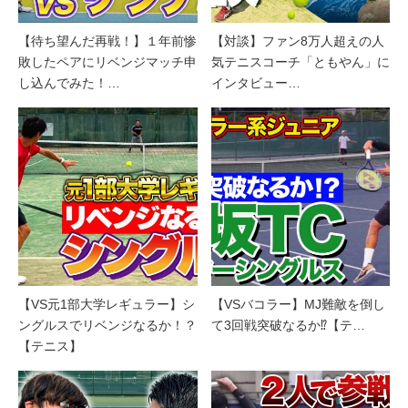
【待ち望んだ再戦！】１年前惨
【対談】ファン8万人超えの人
敗したペアにリベンジマッチ申
気テニスコーチ「ともやん」に
し込んでみた！…
インタビュー…
【VS元1部大学レギュラー】シ
【VSバコラー】MJ難敵を倒し
ングルスでリベンジなるか！？
て3回戦突破なるか⁉︎【テ…
【テニス】