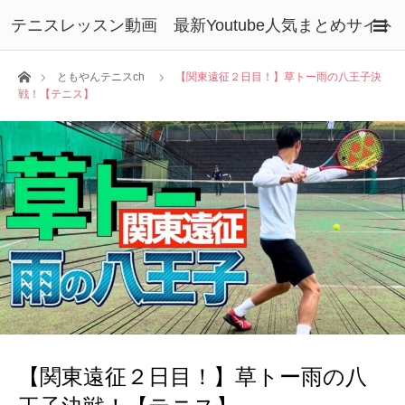
テニスレッスン動画 最新Youtube人気まとめサイト
ホーム
ともやんテニスch
【関東遠征２日目！】草トー雨の八王子決
戦！【テニス】
【関東遠征２日目！】草トー雨の八