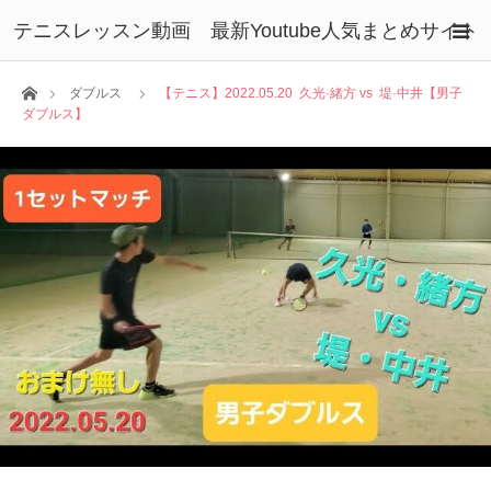
テニスレッスン動画 最新Youtube人気まとめサイト
ホーム
ダブルス
【テニス】2022.05.20 久光·緒方 vs 堤·中井【男子
ダブルス】