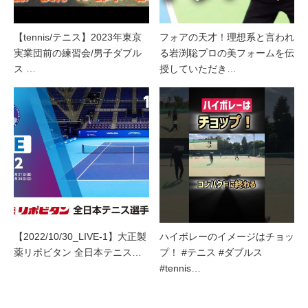
【tennis/テニス】2023年東京
フォアの天才！理想系と言われ
実業団前の練習会/男子ダブル
る岩渕聡プロの美フォームを伝
ス …
授していただき…
【2022/10/30_LIVE-1】大正製
ハイボレーのイメージはチョッ
薬リポビタン 全日本テニス…
プ！ #テニス #ダブルス
#tennis…