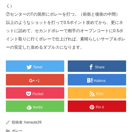
く）
⑦センターのTの箇所にボレーを打つ。（前衛と後衛の中間）
以上のようなショットを打って0.5ポイント攻めてから、更にネ
ットに詰めて、セカンドボレーで相手のオープンコートに0.5ポ
イント取りに行くボレーで仕上げれば、素晴らしいサーブ＆ボレ
ーの安定した攻めるダブルスになります。
Tweet
Share
+1
Hatena
Pocket
RSS
feedly
Pin it
投稿者:
hanauta39
ボレー