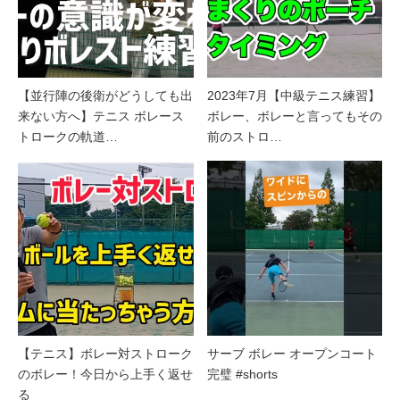
【並行陣の後衛がどうしても出
2023年7月【中級テニス練習】
来ない方へ】テニス ボレース
ボレー、ボレーと言ってもその
トロークの軌道…
前のストロ…
【テニス】ボレー対ストローク
サーブ ボレー オープンコート
のボレー！今日から上手く返せ
完璧 #shorts
る