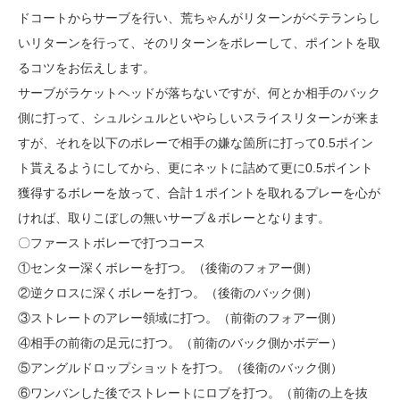
ドコートからサーブを行い、荒ちゃんがリターンがベテランらし
いリターンを行って、そのリターンをボレーして、ポイントを取
るコツをお伝えします。
サーブがラケットヘッドが落ちないですが、何とか相手のバック
側に打って、シュルシュルといやらしいスライスリターンが来ま
すが、それを以下のボレーで相手の嫌な箇所に打って0.5ポイン
ト貰えるようにしてから、更にネットに詰めて更に0.5ポイント
獲得するボレーを放って、合計１ポイントを取れるプレーを心が
ければ、取りこぼしの無いサーブ＆ボレーとなります。
〇ファーストボレーで打つコース
①センター深くボレーを打つ。（後衛のフォアー側）
②逆クロスに深くボレーを打つ。（後衛のバック側）
③ストレートのアレー領域に打つ。（前衛のフォアー側）
④相手の前衛の足元に打つ。（前衛のバック側かボデー）
⑤アングルドロップショットを打つ。（後衛のバック側）
⑥ワンバンした後でストレートにロブを打つ。（前衛の上を抜