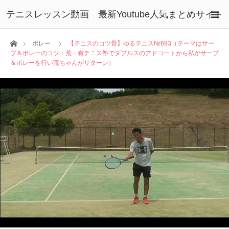
テニスレッスン動画 最新Youtube人気まとめサイト
ホーム
ボレー
【テニスのコツ骨】ゆるテニス№693（テーマはサー
ブ＆ボレーのコツ：荒・有テニス塾でダブルスのアドコートから私がサーブ
＆ボレーを行い荒ちゃんがリターン）