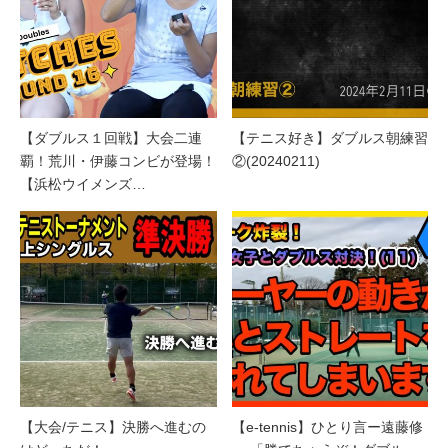
【ダブルス１回戦】大会二連
【テニス好き】ダブルス朝練習
覇！荒川・伊藤コンビが登場！
②(20240211)
【浜松ウイメンズ…
【大会/テニス】決勝へ進むの
【e-tennis】ひとり言ー遠藤修