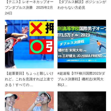
【テニス】レオーネカップオー
【ダブルス解説】ポジションが
プンダブルス決勝 2025年2月
わからない方必見
24日
【超重要回】ちょっと難しいけ
#超速報【ITF柳川国際2023/ダ
れど、これを意識すれば上達で
ブルス決勝戦】磯村志/末岡大
きる！すべての…
和(J…