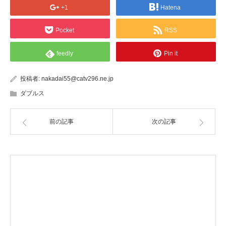
+1
Hatena
Pocket
RSS
feedly
Pin it
投稿者:
nakadai55@catv296.ne.jp
ダブルス
前の記事
次の記事