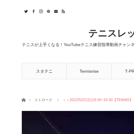
t
act
RSS
テニスレッ
テニスが上手くなる！YouTubeテニス練習指導動画チャ
スタテニ
Tennisrise
T-P
ホーム
ストローク
＜＞2022/5/22(日)19:30~20:30【