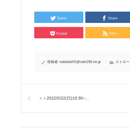
Tweet
Share
Pocket
RSS
投稿者:
nakadai55@catv296.ne.jp
ストロー
＜＞2022/5/22(日)19:30~…