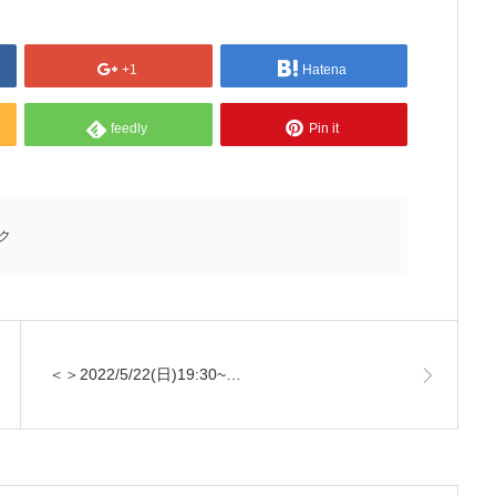
+1
Hatena
feedly
Pin it
ク
＜＞2022/5/22(日)19:30~…