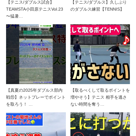
【テニス/ダブルス試合】
【テニス/ダブルス】久しぶり
TEAMSTA小田原テニスVol.23
のダブルス練習【TENNIS】
〜猛暑…
【真夏の2025年ダブルス部内
【取るべくして取るポイントを
戦⑪】ネットプレーでポイント
増やそう】テニス 相手を逃さ
を取ろう！ …
ない時間を奪う…