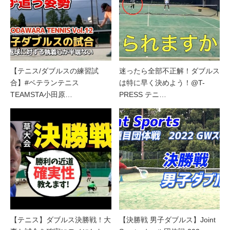
【テニス/ダブルスの練習試
迷ったら全部不正解！ダブルス
合】#ベテランテニス
は特に早く決めよう！@T-
TEAMSTA小田原…
PRESS テニ…
【テニス】ダブルス決勝戦！大
【決勝戦 男子ダブルス】Joint